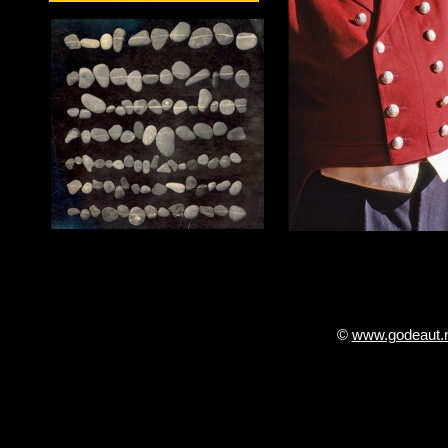
©
www.godeaut.